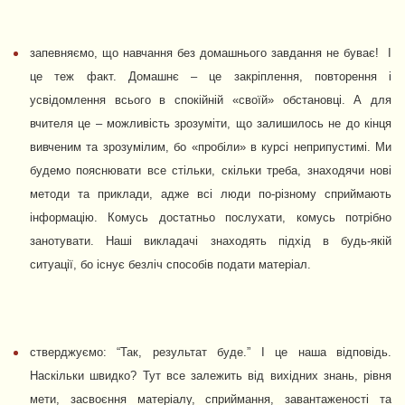
запевняємо, що навчання без домашнього завдання не буває! І
це теж факт. Домашнє – це закріплення, повторення і
усвідомлення всього в спокійній «своїй» обстановці. А для
вчителя це – можливість зрозуміти, що залишилось не до кінця
вивченим та зрозумілим, бо «пробіли» в курсі неприпустимі. Ми
будемо пояснювати все стільки, скільки треба, знаходячи нові
методи та приклади, адже всі люди по-різному сприймають
інформацію. Комусь достатньо послухати, комусь потрібно
занотувати. Наші викладачі знаходять підхід в будь-якій
ситуації, бо існує безліч способів подати матеріал.
стверджуємо: “Так, результат буде.” І це наша відповідь.
Наскільки швидко? Тут все залежить від вихідних знань, рівня
мети, засвоєння матеріалу, сприймання, завантаженості та