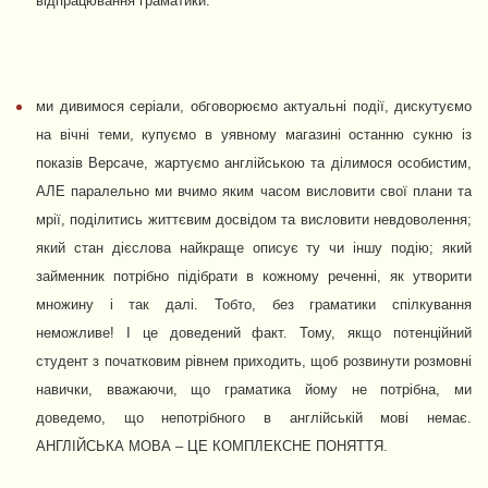
відпрацювання граматики.
ми дивимося серіали, обговорюємо актуальні події, дискутуємо
на вічні теми, купуємо в уявному магазині останню сукню із
показів Версаче, жартуємо англійською та ділимося особистим,
АЛЕ паралельно ми вчимо яким часом висловити свої плани та
мрії, поділитись життєвим досвідом та висловити невдоволення;
який стан дієслова найкраще описує ту чи іншу подію; який
займенник потрібно підібрати в кожному реченні, як утворити
множину і так далі. Тобто, без граматики спілкування
неможливе! І це доведений факт. Тому, якщо потенційний
студент з початковим рівнем приходить, щоб розвинути розмовні
навички, вважаючи, що граматика йому не потрібна, ми
доведемо, що непотрібного в англійській мові немає.
АНГЛІЙСЬКА МОВА – ЦЕ КОМПЛЕКСНЕ ПОНЯТТЯ.