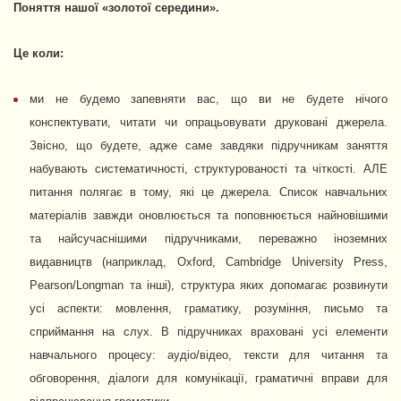
Поняття нашої «золотої середини».
Це коли:
ми не будемо запевняти вас, що ви не будете нічого
конспектувати, читати чи опрацьовувати друковані джерела.
Звісно, що будете, адже саме завдяки підручникам заняття
набувають систематичності, структурованості та чіткості. АЛЕ
питання полягає в тому, які це джерела. Список навчальних
матеріалів завжди оновлюється та поповнюється найновішими
та найсучаснішими підручниками, переважно іноземних
видавництв (наприклад, Oxford, Cambridge University Press,
Pearson/Longman та інші), структура яких допомагає розвинути
усі аспекти: мовлення, граматику, розуміння, письмо та
сприймання на слух. В підручниках враховані усі елементи
навчального процесу: аудіо/відео, тексти для читання та
обговорення, діалоги для комунікації, граматичні вправи для