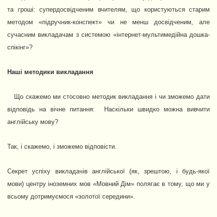
та гроші: супердосвідченим вчителям, що користуються старим
методом «підручник-конспект» чи не менш досвідченим, але
сучасним викладачам з системою «інтернет-мультимедійна дошка-
спікінг»?
Наші методики викладання
Що скажемо ми стосовно методик викладання і чи зможемо дати
відповідь на вічне питання: Наскільки швидко можна вивчити
англійську мову?
Так, і скажемо, і зможемо відповісти.
Секрет успіху викладачів англійської (як, зрештою, і будь-якої
мови) центру іноземних мов «Мовний Дім» полягає в тому, що ми у
всьому дотримуємося «золотої середини».