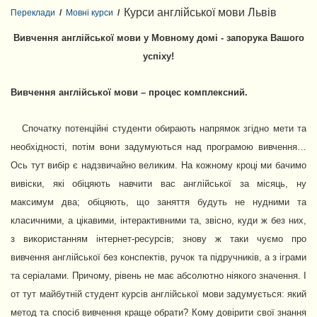
Курси англійської мови Львів
Переклади
/
Мовні курси
/
Вивчення англійської мови у Мовному домі - запорука Вашого
успіху!
Вивчення англійської мови – процес комплексний.
Спочатку потенційні студенти обирають напрямок згідно мети та
необхідності, потім вони задумуються над програмою вивчення…
Ось тут вибір є надзвичайно великим. На кожному кроці ми бачимо
вивіски, які обіцяють навчити вас англійської за місяць, ну
максимум два; обіцяють, що заняття будуть не нудними та
класичними, а цікавими, інтерактивними та, звісно, куди ж без них,
з використанням інтернет-ресурсів; знову ж таки чуємо про
вивчення англійської без конспектів, ручок та підручників, а з іграми
та серіалами. Причому, рівень не має абсолютно ніякого значення. І
от тут майбутній студент курсів англійської мови задумується: який
метод та спосіб вивчення краще обрати? Кому довірити свої знання