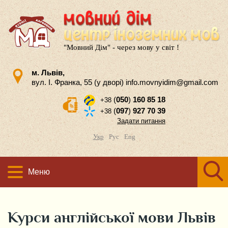
"Мовний Дім" - через мову у світ !
м. Львів,
вул. І. Франка, 55 (у дворі)
info.movnyidim@gmail.com
(
050
)
160 85 18
+38
(
097
)
927 70 39
+38
Задати питання
Укр
Рус
Eng
Меню
Курси англійської мови Львів